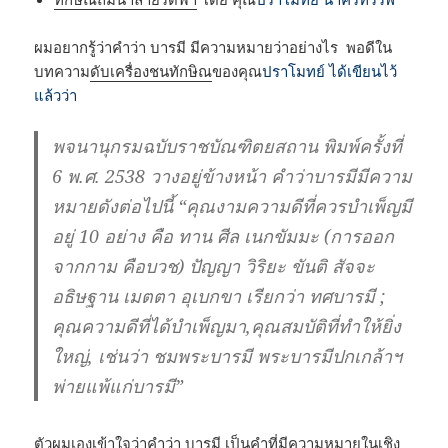
ผมอยากรู้ว่าคำว่า บารมี มีความหมายว่าอย่างไร พอดีใน
บทความ
ดับเครื่องชนทักษิณ
ของคุณ
ปราโมทย์ ได้เขียนไว้
แล้วว่า
พจนานุกรมฉบับราชบัณฑิตยสถาน พิมพ์ครั้งที่
6 พ.ศ. 2538 วางอยู่ข้างหน้า คำว่าบารมีมีความ
หมายดังต่อไปนี้ “คุณงามความดีที่ควรบำเพ็ญมี
อยู่ 10 อย่าง คือ ทาน ศีล เนกขัมมะ (การออก
จากกาม คือบวช) ปัญญา วิริยะ ขันติ สัจจะ
อธิษฐาน เมตตา อุเบกขา เรียกว่า ทศบารมี ;
คุณความดีที่ได้บำเพ็ญมา,คุณสมบัติที่ทำให้ยิ่ง
ใหญ่, เช่นว่า ชมพระบารมี พระบารมีปกเกล้าฯ
พ่ายแพ้แก่บารมี”
ตัวผมเองเข้าใจว่าคำว่า บารมี เป็นคำที่มีความหมายในเชิง