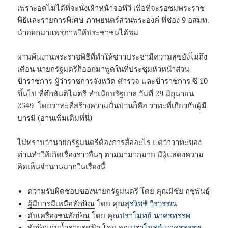
เพราะอดไม่ได้ที่จะนั่งเผ้าหน้าจอทีวี เพื่อที่จะรอชมพระราช
พิธีและรายการพิเศษ ภาพยนตร์ส่วนพระองค์ ที่ช่อง 9 อสมท.
นำออกมาแพร่ภาพให้ประชาชนได้ชม
ผ่านพ้นงานพระราชพิธีที่ทำให้ชาวประชามีความสุขยังไม่ถึง
เดือน นายกรัฐมตรีก็ออกมาพูดในที่ประชุมหัวหน้าส่วน
ข้าราชการ ผู้ว่าราชการจังหวัด ตำรวจ และข้าราชการ ซี 10
ขึ้นไป ที่ตึกสันติไมตรี ทำเนียบรัฐบาล วันที่ 29 มิถุนายน
2549 โดยวาทะที่สร้างความปั่นป่วนก็คือ วาทะที่เกียวกับผู้มี
บารมี (
อ่านเพิ่มเติมที่นี่
)
ไม่ทราบว่านายกรัฐมนตรีต้องการสื่ออะไร แต่ว่าวาทะของ
ท่านทำให้เกิดเรื่องราวอื่นๆ ตามมามากมาย มีผู้แสดงความ
คิดเห็นจำนวนมากในเรื่องนี้
ความรับผิดชอบของนายกรัฐมนตรี
โดย คุณมีชัย ฤชุพันธุ์
ผู้มีบารมีเหนือทักษิณ
โดย คุณ
สุรวิชช์ วีรวรรณ
ดับเครื่องชนทักษิณ
โดย คุณ
ปราโมทย์ นาครทรรพ
ทักษิณถ่มน้ำลายรดฟ้า
โดย คุณ
ปราโมทย์ นาครทรรพ