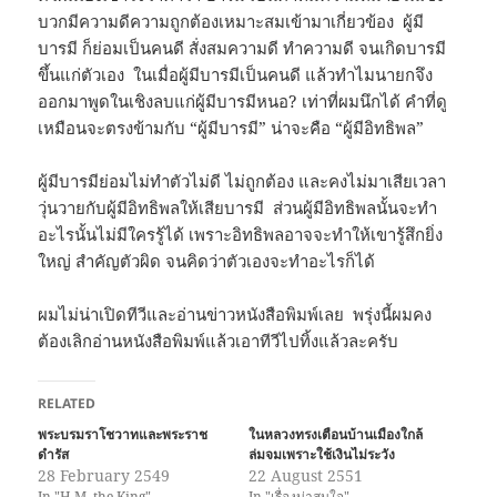
บวกมีความดีความถูกต้องเหมาะสมเข้ามาเกี่ยวข้อง ผู้มี
บารมี ก็ย่อมเป็นคนดี สั่งสมความดี ทำความดี จนเกิดบารมี
ขึ้นแก่ตัวเอง ในเมื่อผู้มีบารมีเป็นคนดี แล้วทำไมนายกจึง
ออกมาพูดในเชิงลบแก่ผู้มีบารมีหนอ? เท่าที่ผมนึกได้ คำที่ดู
เหมือนจะตรงข้ามกับ “ผู้มีบารมี” น่าจะคือ “ผู้มีอิทธิพล”
ผู้มีบารมีย่อมไม่ทำตัวไม่ดี ไม่ถูกต้อง และคงไม่มาเสียเวลา
วุ่นวายกับผู้มีอิทธิพลให้เสียบารมี ส่วนผู้มีอิทธิพลนั้นจะทำ
อะไรนั้นไม่มีใครรู้ได้ เพราะอิทธิพลอาจจะทำให้เขารู้สึกยิ่ง
ใหญ่ สำคัญตัวผิด จนคิดว่าตัวเองจะทำอะไรก็ได้
ผมไม่น่าเปิดทีวีและอ่านข่าวหนังสือพิมพ์เลย พรุ่งนี้ผมคง
ต้องเลิกอ่านหนังสือพิมพ์แล้วเอาทีวีไปทิ้งแล้วละครับ
RELATED
พระบรมราโชวาทและพระราช
ในหลวงทรงเตือนบ้านเมืองใกล้
ดำรัส
ล่มจมเพราะใช้เงินไม่ระวัง
28 February 2549
22 August 2551
In "H.M. the King"
In "เรื่องน่าสนใจ"