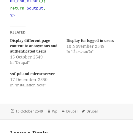
ob_end_clean
();
return
$output
;
?>
RELATED
Display different page
Display for logged in users
content to anonymous and
10 November 2549
authenticated users
In "เรื่องน่าสนใจ"
15 October 2549
In "Drupal"
vsftpd and mirror server
17 December 2550
In "Installation Note"
Posted
Author
Categories
Tags
15 October 2549
Wp
Drupal
Drupal
on