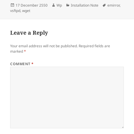
Posted
Author
Categories
Tags
17 December 2550
Wp
Installation Note
emirror
,
on
vsftpd
,
wget
Leave a Reply
Your email address will not be published.
Required fields are
marked
*
COMMENT
*