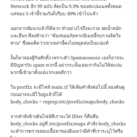
Network อีก 99 ฉบับ คิดเป็น 9.3% ของสแปมเมลทั้งหมด
แค่ของ 3 เจ้านี้รวมกันก็เกือบ 40% เข้าไปแล้ว
นอกจากสัมนาแล้วก็มีพวก ทำอย่างไรถึงจะรวย ลดน้ำหนัก
และอื่นๆ ที่ลงท้ายว่า “ต้องขออภัยหากอีเมลนี้รบกวนจิตใจ
ท่าน” ซึ่งผมคิดว่าเขาเหล่านี้คงไม่หยุดส่งเป็นแน่แท้
งั้นก็มาลองสู้กันสักตั้ง เพราะตัว Spamassassin เองก็อาจจะ
มีปัญหากับ spam พวกนี้ อย่ากระนั้นเลยเรากันไม่ให้สแปม
พวกนี้เข้ามาตั้งแต่แรกเลยดีกว่า
ใน postfix จะมีไฟล์ main.cf ให้เพิ่มคำสั่งต่อไปนี้ ลองค้นดู
ก่อนอาจจะมีไว้อยู่แล้วก็ได้
body_checks = regexp:/etc/postfix/maps/body_checks
จากคำสั่งข้างต้นไฟล์ที่เราจะใส่ filter ก็คือคือ
body_checks อยู่ที่ /etc/postfix/maps คำสั่ง body_checks
จะทำการตรวจสอบเนื้อหาของอีเมลว่ามีคำที่เราระบุไว้หรือ