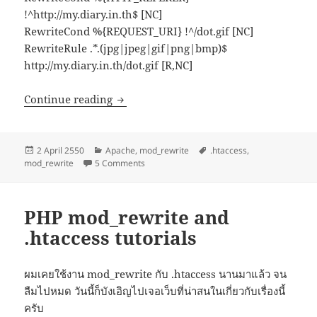
!^http://my.diary.in.th$ [NC]
RewriteCond %{REQUEST_URI} !^/dot.gif [NC]
RewriteRule .*.(jpg|jpeg|gif|png|bmp)$
http://my.diary.in.th/dot.gif [R,NC]
Anti Leech
Continue reading
Posted
Categories
Tags
2 April 2550
Apache
,
mod_rewrite
.htaccess
,
on
on Anti Leech
mod_rewrite
5 Comments
PHP mod_rewrite and
.htaccess tutorials
ผมเคยใช้งาน mod_rewrite กับ .htaccess นานมาแล้ว จน
ลืมไปหมด วันนี้ก็บังเอิญไปเจอเว็บที่น่าสนในเกี่ยวกับเรื่องนี้
ครับ