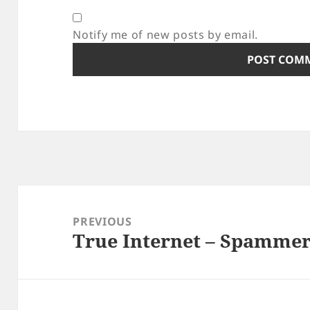
Notify me of new posts by email.
Post
navigation
PREVIOUS
True Internet – Spammer
Previous
post: