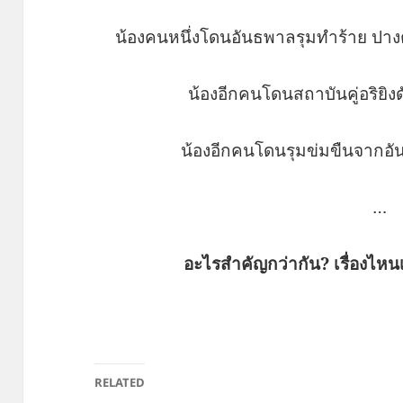
น้องคนหนึ่งโดนอันธพาลรุมทำร้าย ปางต
น้องอีกคนโดนสถาบันคู่อริยิงดับ
น้องอีกคนโดนรุมข่มขืนจากอัน
…
อะไรสำคัญกว่ากัน? เรื่องไหน
RELATED