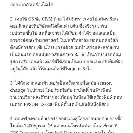
ออกจากตัวเครื่องไม่ได้
2. เคยใช้ OS ชื่อ
CP/M
ด้วย ได้ใช้เพราะเคยไปสมัครเรียน
คอมพิวเตอร์ที่บริษัทหนึ่งตั้งแต่ ม.ต้น ซึ่งจริงๆ เขารับ
ม.ปลาย ขึ้นไป แต่ตื้อเขาจนได้เรียน จำได้ว่าคนสอนเป็น
อาจารย์คณะวิทยาศาสตร์ ในมหาวิทยาลัย พอหมดคอร์สก็
ต้องมีการสอบเขียนโปรแกรมด้วย ผมทำเสร็จและสอบผ่าน
เป็นคนแรก ตอนนั้นเขาสอนภาษา Basic เป็นภาษาแรกที่ผม
รู้จัก เครื่องคอมพิวเตอร์ที่ใช้สอนเป็นแบบจอและแป้นพิมพ์ฝัง
อยู่ในโต๊ะ แล้วก็ใช้แผ่นดิสก์ที่ใหญ่กว่า 5 นิ้ว
3. ได้เงินจากคอมพิวเตอร์เป็นครั้งแรกเมื่อสมัย season
change (ม.ปลาย) โดยร่วมมือกับ
ดร.กิตติ์
รับจ้างพิมพ์
รายงานวิชาพละศึกษาของเพื่อนๆ ในห้อง ใช้เครื่องพิมพ์ ดอท
เมตริก EPSON LX-800 พิมพ์ตั้งแต่เย็นยันตีหนึ่งตีสอง
4. ต่อเครื่องคอมพิวเตอร์ของตัวเองสู่โลกภายนอกด้วยการซื้อ
โมเด็ม 2400bps มาใช้ แล้วหมุนโทรศัพท์ทางไกลเข้ามาที่
BBS ในกรุงเทพ ค่าโทรศัพท์เดือนแรกแพงกว่าค่าโมเด็ม