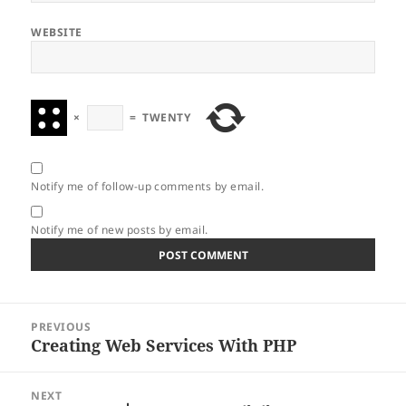
WEBSITE
×
=
TWENTY
Notify me of follow-up comments by email.
Notify me of new posts by email.
Post
PREVIOUS
navigation
Creating Web Services With PHP
Previous
post:
NEXT