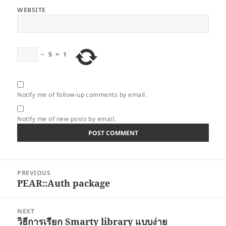
WEBSITE
−
5
=
1
Notify me of follow-up comments by email.
Notify me of new posts by email.
Post
PREVIOUS
navigation
PEAR::Auth package
Previous
post:
NEXT
วิธีการเรียก Smarty library แบบง่าย
Next