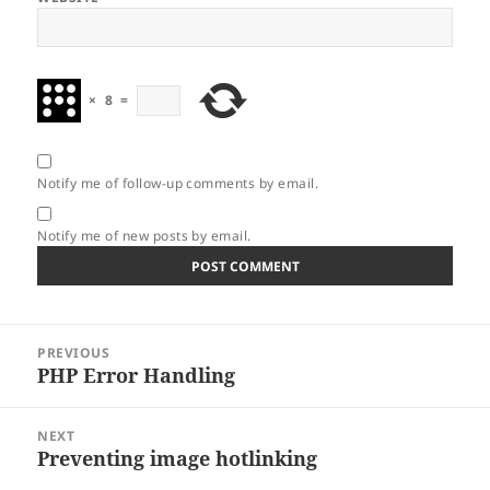
×
8
=
Notify me of follow-up comments by email.
Notify me of new posts by email.
Post
PREVIOUS
navigation
PHP Error Handling
Previous
post:
NEXT
Preventing image hotlinking
Next
post: