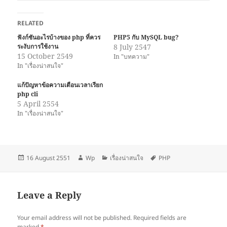
RELATED
ฟังก์ชันอะไรบ้างของ php ที่ควร
PHP5 กับ MySQL bug?
ระงับการใช้งาน
8 July 2547
15 October 2549
In "บทความ"
In "เรื่องน่าสนใจ"
แก้ปัญหาข้อความเตือนเวลาเรียก
php cli
5 April 2554
In "เรื่องน่าสนใจ"
Posted
Author
Categories
Tags
16 August 2551
Wp
เรื่องน่าสนใจ
PHP
on
Leave a Reply
Your email address will not be published.
Required fields are
marked
*