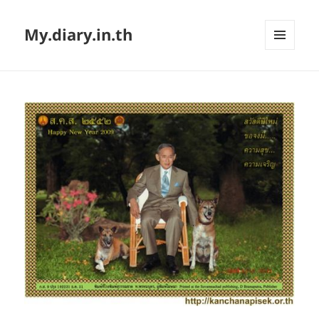
My.diary.in.th
MENU
AND
WIDGETS