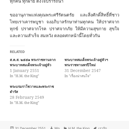
ทุกคน ทุกฝ่าย ตั้งใจปรารถนา
ขออานุภาพแห่งคุณพระศรีรัตนตรัย และสิ่งศักดิ์สิทธิ์ที่ชาว
ไทยเราเคารพบูชา จงอภิบาลรักษาท่านทุกคน ให้ปราศจาก
ทุกข์ ปราศจากโรค ปราศจากภัย ให้มีความสุขกาย สุขใจ
และความสำเร็จ สมหวัง ตลอดศกหน้านี้โดยทั่วกัน
RELATED
ส.ค.ส. ๒๕๕๑ พระราชทานจาก
พระบาทสมเด็จพระเจ้าอยู่หัวฯ
พระบาทสมเด็จพระเจ้าอยู่หัว
พระราชทานพรปีใหม่
1 January 2551
31 December 2547
In "H.M. the King"
In "เรื่องน่าสนใจ"
พระบรมราโชวาทและพระราช
ดำรัส
28 February 2549
In "H.M. the King"
Posted
Author
Categories
Tags
31 December 2551
Wp
H.M. the King
เรารัก