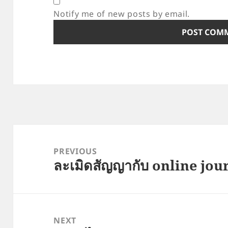
Notify me of new posts by email.
Post
navigation
PREVIOUS
ละเมิดสัญญากับ online jou
Previous
post:
NEXT