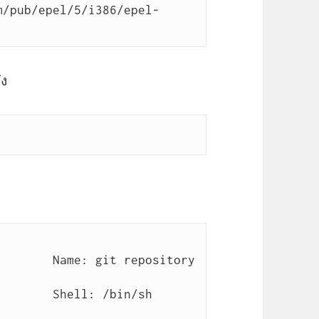
m/pub/epel/5/i386/epel-
่ง
n/sh
