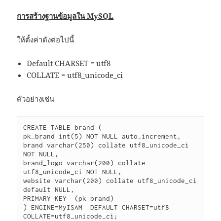
การสร้างฐานข้อมูลใน MySQL
ให้ตั้งค่าดังต่อไปนี้
Default CHARSET = utf8
COLLATE = utf8_unicode_ci
ตัวอย่างเช่น
CREATE TABLE brand (

pk_brand int(5) NOT NULL auto_increment,

brand varchar(250) collate utf8_unicode_ci 
NOT NULL,

brand_logo varchar(200) collate 
utf8_unicode_ci NOT NULL,

website varchar(200) collate utf8_unicode_ci 
default NULL,

PRIMARY KEY  (pk_brand)

) ENGINE=MyISAM  DEFAULT CHARSET=utf8 
COLLATE=utf8_unicode_ci;