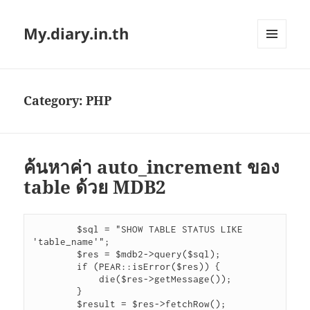
My.diary.in.th
MENU
AND
WIDGETS
Category:
PHP
ค้นหาค่า auto_increment ของ
table ด้วย MDB2
        $sql = "SHOW TABLE STATUS LIKE 
'table_name'";

        $res = $mdb2->query($sql);

        if (PEAR::isError($res)) {

            die($res->getMessage());

        }

        $result = $res->fetchRow();
