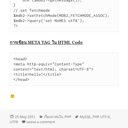
    die ($mdb2->getMessage());

}

// set fetchmode

$mdb2->setFetchMode(MDB2_FETCHMODE_ASSOC);

$mdb2->query('set NAMES utf8');

?>
การเขียน META TAG ใน HTML Code
<head>

<meta http-equiv=
"Content-Type" 
content="text/html; charset=UTF-8">

<title>hello!</title>

</head>
Posted
Categories
Tags
25 May 2551
เรื่องน่าสนใจ
,
PHP
MySQL
,
PHP
,
UTF-8
,
on
on ภาษาไทยกับ PHP และ MySQL
UTF8
Leave a comment