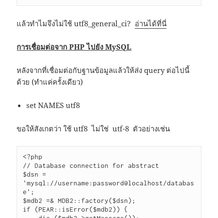
แล้วทำไมจึงไม่ใช้ utf8_general_ci?
อ่านได้ที่นี่
การเชื่อมต่อจาก PHP ไปยัง MySQL
หลังจากที่เชื่อมต่อกับฐานข้อมูลแล้วให้ส่ง query ต่อไปนี้
ด้วย (ทำแค่ครั้งเดียว)
set NAMES utf8
ขอให้สังเกตว่า ใช้ utf8 ไม่ใช่ utf-8 ตัวอย่างเช่น
<?php

// Database connection for abstract

$dsn = 
'mysql://username:password@localhost/databas
e';

$mdb2 =& MDB2::factory($dsn);

if (PEAR::isError($mdb2)) {
