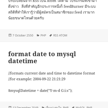
ปรับเปลี่ยนจาก RSS เป็น Atom ได้ตาม โปรแกรมที่เข้ามา
ดึงข่าว สิ่งที่สำคัญอีกประการหนึ่งก็ feedBurner มีระบบ
สถิติที่ทำให้เรารู้ว่ามีผู้สมัครเป็นสมาชิกของ feed เรามาก
น้อยขนาดไหนด้วยครับ
Posted
Categories
Tags
7 October 2550
PHP
RSS ATOM
on
format date to mysql
datetime
//formats current date and time to datetime format
//for example: 2004-09-22 21:21:29
$mysqlDatetime = date(“Y-m-d G:i:s”);
Posted
Categories
Tags
13 December 2549
เรื่องน่าสนใจ
,
PHP
MySQL
,
PHP