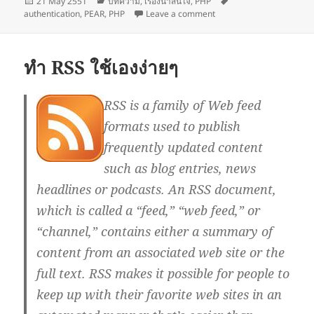
Posted
Categories
Tags
21 May 2551
บทความ
,
เรื่องน่าสนใจ
,
PHP
on
on PEAR::Auth package
authentication
,
PEAR
,
PHP
Leave a comment
ทำ RSS ใช้เองง่ายๆ
RSS is a family of Web feed
formats used to publish
frequently updated content
such as blog entries, news
headlines or podcasts. An RSS document,
which is called a “feed,” “web feed,” or
“channel,” contains either a summary of
content from an associated web site or the
full text. RSS makes it possible for people to
keep up with their favorite web sites in an