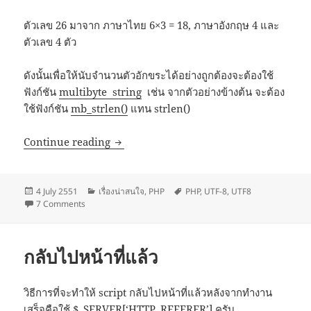
ตัวเลข 26 มาจาก ภาษาไทย 6×3 = 18, ภาษาอังกฤษ 4 และ
ตัวเลข 4 ตัว
ดังนั้นเพื่อให้นับจำนวนตัวอักขระได้อย่างถูกต้องจะต้องใช้
ฟังก์ชัน
multibyte string
เช่น จากตัวอย่างข้างต้น จะต้อง
ใช้ฟังก์ชัน
mb_strlen()
แทน strlen()
จัดการภาษาไทย (UTF-8) ด้วย Multibyte S
Continue reading
Posted
Categories
Tags
4 July 2551
เรื่องน่าสนใจ
,
PHP
PHP
,
UTF-8
,
UTF8
on
on จัดการภาษาไทย (UTF-8) ด้วย Multibyte String Functions
7 Comments
กลับไปหน้าที่แล้ว
วิธีการที่จะทำให้ script กลับไปหน้าที่แล้วหลังจากทำงาน
เสร็จคือใช้ $_SERVER[‘HTTP_REFERER’] ครับ