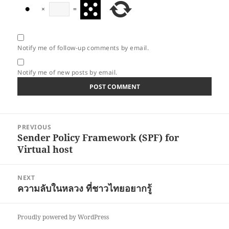
×
=
Notify me of follow-up comments by email.
Notify me of new posts by email.
Post
PREVIOUS
navigation
Sender Policy Framework (SPF) for
Previous
Virtual host
post:
NEXT
ความลับในหลวง ที่ชาวไทยอยากรู้
Next
post:
Proudly powered by WordPress