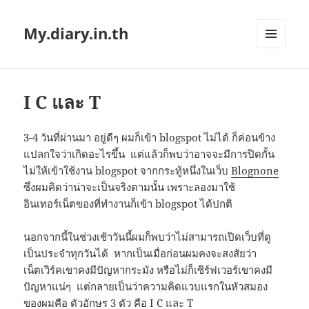
My.diary.in.th
MENU
AND
WIDGETS
I C และ T
3-4 วันที่ผ่านมา อยู่ดีๆ ผมก็เข้า blogspot ไม่ได้ ก็ค่อนข้าง
แปลกใจว่าเกิดอะไรขึ้น แต่แล้วก็พบว่าอาจจะมีการปิดกั้น
ไม่ให้เข้าใช้งาน blogspot จากกระทู้หนึ่งในเว็บ
Blognone
ซึ่งผมคิดว่าน่าจะเป็นจริงตามนั้น เพราะลองมาใช้
อินเทอร์เน็ตของที่ทำงานก็เข้า blogspot ได้ปกติ
นอกจากนี้ในช่วงเช้าวันนี้ผมก็พบว่าไม่สามารถเปิดเว็บที่ดู
เป็นประจำทุกวันได้ หากเป็นเมื่อก่อนผมคงจะสงสัยว่า
เน็ตเวิร์คเขาคงมีปัญหากระมัง หรือไม่ก็เซิร์ฟเวอร์เขาคงมี
ปัญหาแน่ๆ แต่กลายเป็นว่าความคิดแวบแรกในหัวสมอง
ของผมคือ ตัวอักษร 3 ตัว คือ I C และ T