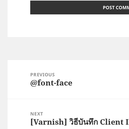
Post
navigation
PREVIOUS
@font-face
Previous
post:
NEXT
[Varnish] วิธีบันทึก Client
Next