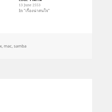
13 June 2553
In "เรื่องน่าสนใจ"
s
ux
,
mac
,
samba