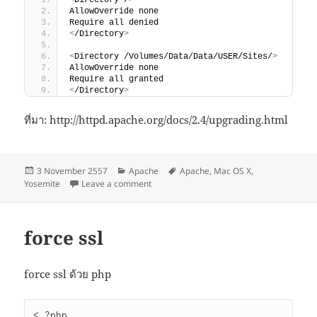
<
Directory /
>
AllowOverride none
Require all denied
<
/Directory
>
<
Directory /Volumes/Data/Data/USER/Sites/
>
AllowOverride none
Require all granted
<
/Directory
>
ที่มา: http://httpd.apache.org/docs/2.4/upgrading.html
Posted
Categories
Tags
3 November 2557
Apache
Apache
,
Mac OS X
,
on
on OSX 10.10 Yosemite + Apache 2.4 + AH0
Yosemite
Leave a comment
force ssl
force ssl ด้วย php
< ?php
