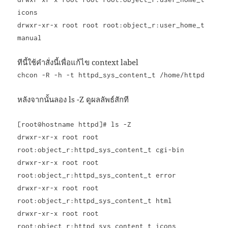
icons
drwxr-xr-x root root root:object_r:user_home_t
manual
ทีนี้ใช้คำสั่งนี้เพื่อแก้ไข context label
chcon -R -h -t httpd_sys_content_t /home/httpd
หลังจากนั้นลอง ls -Z ดูผลลัพธ์สักที
[root@hostname httpd]# ls -Z
drwxr-xr-x root root
root:object_r:httpd_sys_content_t cgi-bin
drwxr-xr-x root root
root:object_r:httpd_sys_content_t error
drwxr-xr-x root root
root:object_r:httpd_sys_content_t html
drwxr-xr-x root root
root:object_r:httpd_sys_content_t icons