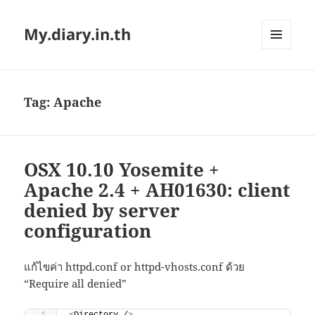
My.diary.in.th
MENU
AND
WIDGETS
Tag:
Apache
OSX 10.10 Yosemite +
Apache 2.4 + AH01630: client
denied by server
configuration
แก้ไขค่า httpd.conf or httpd-vhosts.conf ด้วย
“Require all denied”