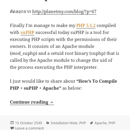
คัดลอกจาก
http://planetmy.com/blog/?p=67
Finally I’m manage to make my
PHP 5.1.2
compiled
with
suPHP
successful today
suPHP is a tool for
executing PHP scripts with the permissions of their
owners. It consists of an Apache module
(mod_suphp) and a setuid root binary (suphp) that is
called by the Apache module to change the uid of
the process executing the PHP interpreter.
I just would like to share about
“How’s To Compile
PHP + suPHP + Apache”
as below:
How to Compile suPHP+Apache2+PH
Continue reading
Posted
Categories
Tags
15 October 2549
Installation Note
,
PHP
Apache
,
PHP
on
on How to Compile suPHP+Apache2+PHP
Leave a comment