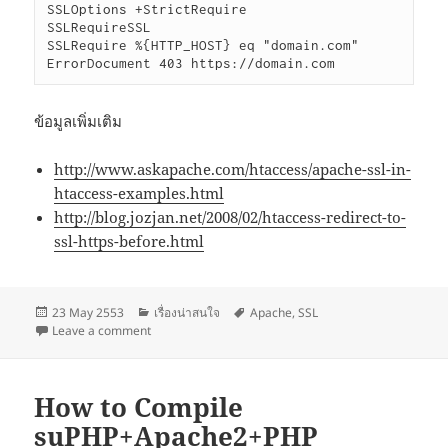
SSLOptions +StrictRequire

SSLRequireSSL

SSLRequire %{HTTP_HOST} eq "domain.com"

ErrorDocument 403 https://domain.com
ข้อมูลเพิ่มเติม
http://www.askapache.com/htaccess/apache-ssl-in-
htaccess-examples.html
http://blog.jozjan.net/2008/02/htaccess-redirect-to-
ssl-https-before.html
Posted
Categories
Tags
23 May 2553
เรื่องน่าสนใจ
Apache
,
SSL
on
on force ssl
Leave a comment
How to Compile
suPHP+Apache2+PHP