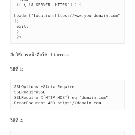
 if ( !$_SERVER['HTTPS'] ) {

header("location:https://www.yourdomain.com"
);

 exit;

 }

 ?>
อีกวิธีการหนึ่งคือใช้ .htaccess
วิธีที่ 1:
SSLOptions +StrictRequire

SSLRequireSSL

SSLRequire %{HTTP_HOST} eq "domain.com"

ErrorDocument 403 https://domain.com
วิธีที่ 2: