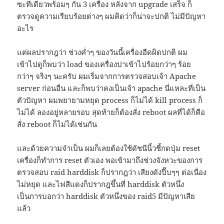
ซะทีเดียวพร้อมๆ กัน 3 เครื่อง หลังจาก upgrade เสร็จ ก็
ตรวจดูความเรียบร้อยต่างๆ ผมคิดว่าก็น่าจะปกติ ไม่มีปัญหา
อะไร
แต่ผลปรากฎว่า ช่วงค่ำๆ ของวันนี้เครื่องอืดผิดปกติ ผม
เข้าไปดูก็พบว่า load ของเครื่องปาเข้าไปร้อยกว่าๆ ร้อย
กว่าๆ จริงๆ นะครับ ผมเริ่มจากการตรวจสอบเจ้า Apache
server ก่อนอื่น และก็พบว่าคงเป็นเจ้า apache นี่แหละที่เป็น
ตัวปัญหา ผมพยายามหยุด process ก็ไม่ได้ kill process ก็
ไม่ได้ ลองอยู่หลายรอบ สุดท้ายก็ต้องสั่ง reboot ผลที่ได้ก็คือ
สั่ง reboot ก็ไม่ได้เช่นกัน
และด้วยความจำเป็น ผมก็เลยต้องใช้ดัชนีนิ้วชี้กดปุ่ม reset
เครื่องก็ทำการ reset ตัวเอง พอเข้ามาถึงช่วงจังหวะของการ
ตรวจสอบ raid harddisk ก็ปรากฎว่า เสียงดังปี๊บๆๆ ต่อเนื่อง
ไม่หยุด และไฟสีแดงก็ปรากฎขึ้นที่ harddisk ตัวหนึ่ง
เป็นการบอกว่า harddisk ตัวหนึ่งของ raid5 มีปัญหาเสีย
แล้ว