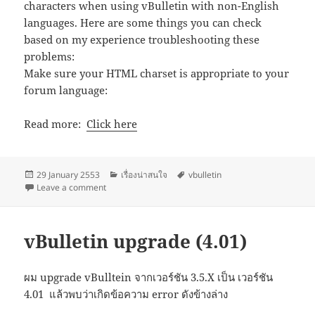
characters when using vBulletin with non-English
languages. Here are some things you can check
based on my experience troubleshooting these
problems:
Make sure your HTML charset is appropriate to your
forum language:
Read more:
Click here
Posted
Categories
Tags
29 January 2553
เรื่องน่าสนใจ
vbulletin
on
on vBulletin – Language / Charset Problems – Things
Leave a comment
vBulletin upgrade (4.01)
ผม upgrade vBulltein จากเวอร์ชัน 3.5.X เป็น เวอร์ชัน
4.01 แล้วพบว่าเกิดข้อความ error ดังข้างล่าง